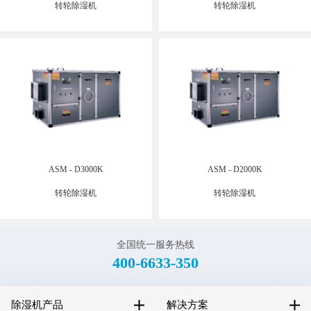
转轮除湿机
转轮除湿机
ASM - D3000K
ASM - D2000K
转轮除湿机
转轮除湿机
全国统一服务热线
400-6633-350
除湿机产品
解决方案