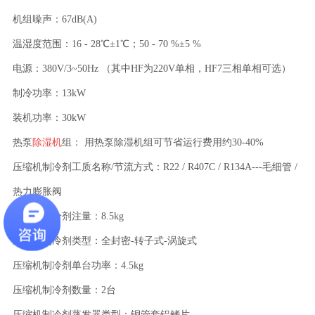
机组噪声：67dB(A)
温湿度范围：16 - 28℃±1℃；50 - 70 %±5 %
电源：380V/3~50Hz （其中HF为220V单相，HF7三相单相可选）
制冷功率：13kW
装机功率：30kW
热泵
除湿机
组： 用热泵除湿机组可节省运行费用约30-40%
压缩机制冷剂工质名称/节流方式：R22 / R407C / R134A---毛细管 /
热力膨胀阀
压缩机制冷剂注量：8.5kg
压缩机制冷剂类型：全封密-转子式-涡旋式
压缩机制冷剂单台功率：4.5kg
压缩机制冷剂数量：2台
压缩机制冷剂蒸发器类型：铜管套铝鳍片